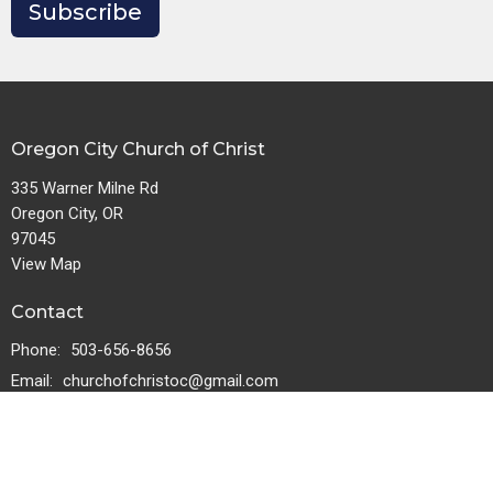
Subscribe
Oregon City Church of Christ
335 Warner Milne Rd
Oregon City, OR
97045
View Map
Contact
Phone:
503-656-8656
Email
:
churchofchristoc@gmail.com
Download the Logos Bible app.
Download for iOS
Download for Android